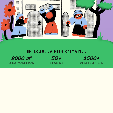
EN 2025, LA KISS C'ÉTAIT...
2000 m²
50+
1500+
D'EXPOSITION
STANDS
VISITEUR·E·S
UNE KERMESSE ENGAGÉE
La KISS – Kermesse de l’Immobilier
Social et Solidaire est née de